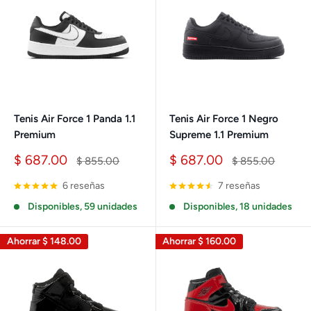
Tenis Air Force 1 Panda 1.1
Tenis Air Force 1 Negro
Premium
Supreme 1.1 Premium
Precio
Precio
$ 687.00
$ 687.00
Precio
Precio
$ 855.00
$ 855.00
de
habitual
de
habitual
venta
venta
6 reseñas
7 reseñas
Disponibles, 59 unidades
Disponibles, 18 unidades
Ahorrar
$ 148.00
Ahorrar
$ 160.00