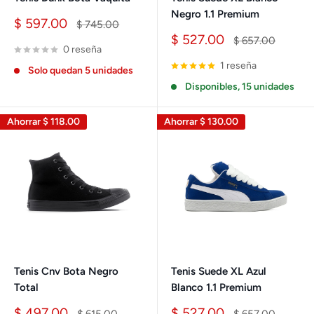
Negro 1.1 Premium
Precio
$ 597.00
Precio
$ 745.00
de
habitual
Precio
$ 527.00
Precio
$ 657.00
venta
0 reseña
de
habitual
venta
1 reseña
Solo quedan 5 unidades
Disponibles, 15 unidades
Ahorrar
$ 118.00
Ahorrar
$ 130.00
Tenis Cnv Bota Negro
Tenis Suede XL Azul
Total
Blanco 1.1 Premium
Precio
Precio
$ 497.00
$ 527.00
Precio
Precio