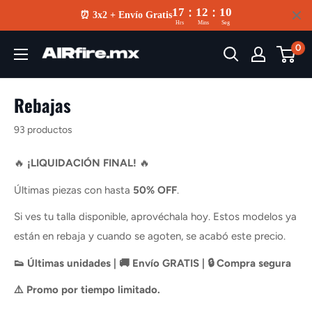
:
:
17
12
09
⏰ 3x2 + Envío Gratis
Hrs
Mins
Seg
Ir
0
AIRfire
directamente
al
contenido
Rebajas
93 productos
🔥
¡LIQUIDACIÓN FINAL!
🔥
Últimas piezas con hasta
50% OFF
.
Si ves tu talla disponible, aprovéchala hoy. Estos modelos ya
están en rebaja y cuando se agoten, se acabó este precio.
👟 Últimas unidades | 🚚 Envío GRATIS | 🔒 Compra segura
⚠️ Promo por tiempo limitado.