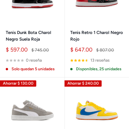
Tenis Dunk Bota Charol
Tenis Retro 1 Charol Negro
Negro Suela Roja
Rojo
Precio
Precio
$ 597.00
$ 647.00
Precio
Precio
$ 745.00
$ 807.00
de
habitual
de
habitual
venta
venta
0 reseña
13 reseñas
Solo quedan 5 unidades
Disponibles, 25 unidades
Ahorrar
$ 130.00
Ahorrar
$ 240.00