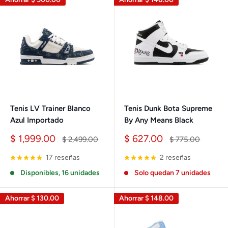
Tenis LV Trainer Blanco
Tenis Dunk Bota Supreme
Azul Importado
By Any Means Black
Precio
Precio
$ 1,999.00
$ 627.00
Precio
Precio
$ 2,499.00
$ 775.00
de
habitual
de
habitual
venta
venta
17 reseñas
2 reseñas
Disponibles, 16 unidades
Solo quedan 7 unidades
Ahorrar
$ 130.00
Ahorrar
$ 148.00