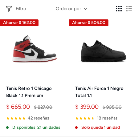
Filtro
Ordenar por
Ahorrar
$ 162.00
Ahorrar
$ 506.00
Tenis Retro 1 Chicago
Tenis Air Force 1 Negro
Black 1.1 Premium
Total 1.1
Precio
Precio
$ 665.00
$ 399.00
Precio
Precio
$ 827.00
$ 905.00
de
habitual
de
habitual
venta
venta
42 reseñas
18 reseñas
Disponibles, 21 unidades
Solo queda 1 unidad