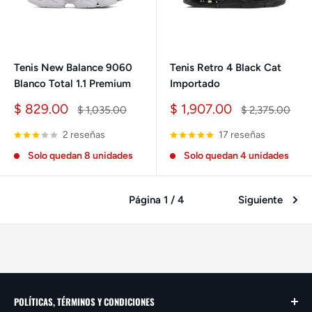
Tenis New Balance 9060
Tenis Retro 4 Black Cat
Blanco Total 1.1 Premium
Importado
Precio
Precio
$ 829.00
$ 1,907.00
Precio
Precio
$ 1,035.00
$ 2,375.00
de
habitual
de
habitual
venta
venta
2 reseñas
17 reseñas
Solo quedan 8 unidades
Solo quedan 4 unidades
Página 1 / 4
Siguiente
POLÍTICAS, TÉRMINOS Y CONDICIONES