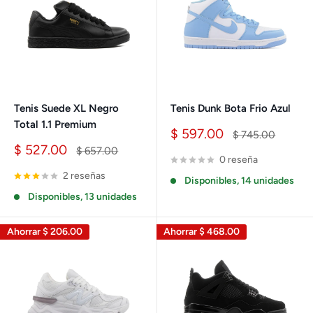
Tenis Suede XL Negro
Tenis Dunk Bota Frio Azul
Total 1.1 Premium
Precio
$ 597.00
Precio
$ 745.00
de
habitual
Precio
$ 527.00
Precio
$ 657.00
venta
0 reseña
de
habitual
venta
2 reseñas
Disponibles, 14 unidades
Disponibles, 13 unidades
Ahorrar
$ 206.00
Ahorrar
$ 468.00