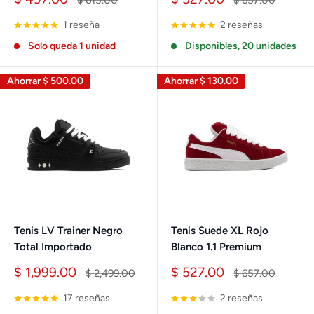
$ 615.00
$ 657.00
de
habitual
de
habitual
venta
venta
1 reseña
2 reseñas
Solo queda 1 unidad
Disponibles, 20 unidades
Ahorrar
$ 500.00
Ahorrar
$ 130.00
Tenis LV Trainer Negro
Tenis Suede XL Rojo
Total Importado
Blanco 1.1 Premium
Precio
Precio
$ 1,999.00
$ 527.00
Precio
Precio
$ 2,499.00
$ 657.00
de
habitual
de
habitual
venta
venta
17 reseñas
2 reseñas