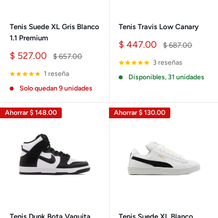
Tenis Suede XL Gris Blanco
Tenis Travis Low Canary
1.1 Premium
Precio
$ 447.00
Precio
$ 687.00
de
habitual
Precio
$ 527.00
Precio
$ 657.00
venta
3 reseñas
de
habitual
venta
1 reseña
Disponibles, 31 unidades
Solo quedan 9 unidades
Ahorrar
$ 148.00
Ahorrar
$ 130.00
Tenis Dunk Bota Vaquita
Tenis Suede XL Blanco