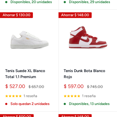
Disponibles, 20 unidades
Disponibles, 29 unidades
Ahorrar
$ 130.00
Ahorrar
$ 148.00
Tenis Suede XL Blanco
Tenis Dunk Bota Blanco
Total 1.1 Premium
Rojo
Precio
Precio
$ 527.00
$ 597.00
Precio
Precio
$ 657.00
$ 745.00
de
habitual
de
habitual
venta
venta
1 reseña
1 reseña
Solo quedan 2 unidades
Disponibles, 13 unidades
Ahorrar
$ 500.00
Ahorrar
$ 148.00