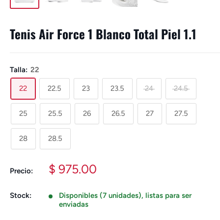
Tenis Air Force 1 Blanco Total Piel 1.1
Talla:
22
22
22.5
23
23.5
24
24.5
25
25.5
26
26.5
27
27.5
28
28.5
Precio
$ 975.00
Precio:
de
venta
Stock:
Disponibles (7 unidades), listas para ser
enviadas