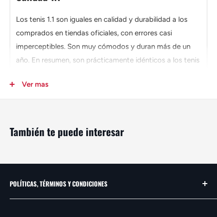
Los tenis 1.1 son iguales en calidad y durabilidad a los
comprados en tiendas oficiales, con errores casi
imperceptibles. Son muy cómodos y duran más de un
año. En resumen, son prácticamente idénticos a los tenis
de fábrica, lo que los convierte en la mejor opción para
Ver mas
muchas personas.
"Revive lo icónico con un toque juvenil. Nuestro tenis
combina el clásico diseño con la comodidad de hoy. Un
También te puede interesar
par que no solo destaca sino que también realza tu
estilo. ¡El equilibrio perfecto entre tradición y
modernidad!"
POLÍTICAS, TÉRMINOS Y CONDICIONES
Materiales
Contacto