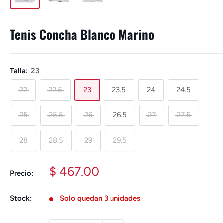
Tenis Concha Blanco Marino
Talla:
23
22
22.5
23
23.5
24
24.5
25
25.5
26
26.5
27
27.5
28
28.5
29
29.5
Precio
$ 467.00
Precio:
de
venta
Stock:
Solo quedan 3 unidades