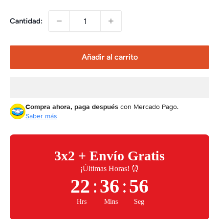
Cantidad:
Añadir al carrito
Compra ahora, paga después
con Mercado Pago.
Saber más
3x2 + Envío Gratis
¡Últimas Horas! ⏰
22
:
36
:
55
Hrs
Mins
Seg