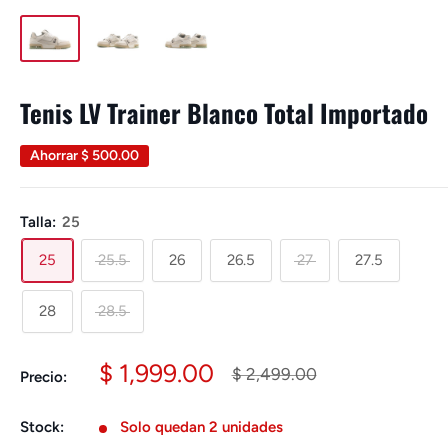
Tenis LV Trainer Blanco Total Importado
Ahorrar
$ 500.00
Talla:
25
25
25.5
26
26.5
27
27.5
28
28.5
Precio
$ 1,999.00
Precio
$ 2,499.00
Precio:
habitual
de
venta
Stock:
Solo quedan 2 unidades