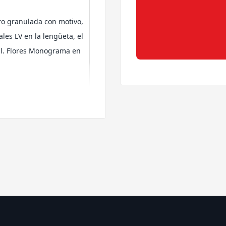
o granulada con motivo,
les LV en la lengüeta, el
eral. Flores Monograma en
te aporta durabilidad,
tados de las marcas
fort y rendimiento en