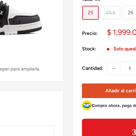
25
25.5
26
Precio
$ 1,999.
Precio:
de
venta
Stock:
Solo qued
Cantidad:
agen para ampliarla.
Añadir al carr
Compra ahora, paga 
3