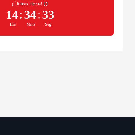
¡Últimas Horas! ⏰
14
:
34
:
32
Hrs
Mins
Seg