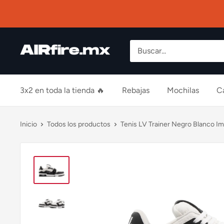
Ir
AIRfire
directamente
al
contenido
3x2 en toda la tienda 🔥
Rebajas
Mochilas
C
Inicio
Todos los productos
Tenis LV Trainer Negro Blanco I