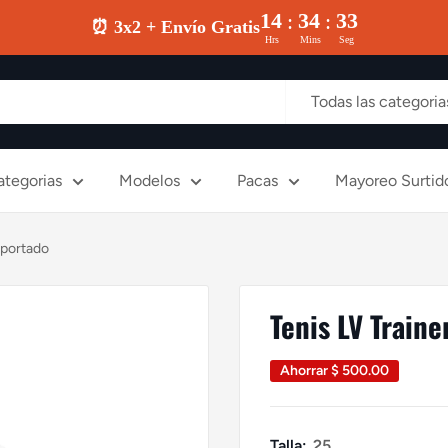
14
34
32
:
:
⏰ 3x2 + Envío Gratis
Hrs
Mins
Seg
Todas las categoria
ategorias
Modelos
Pacas
Mayoreo Surtid
mportado
Tenis LV Train
Ahorrar
$ 500.00
Talla:
25