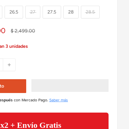
26.5
27
27.5
28
28.5
00
Precio
$ 2,499.00
habitual
an 3 unidades
ito
después
con Mercado Pago.
Saber más
x2 + Envío Gratis