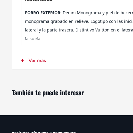
FORRO EXTERIOR:
Denim Monograma y piel de becerr
monograma grabado en relieve. Logotipo con las inicia
lateral y la parte trasera. Distintivo Vuitton en el lat
la suela
Ver mas
SUELA:
La suela de goma con el clásico punto de pivo
tracción y un estilo tradicional.
También te puede interesar
Descubre nuestra exclusiva selección de tenis impor
más reconocidas, diseñados para ofrecer estilo, con
cada paso.